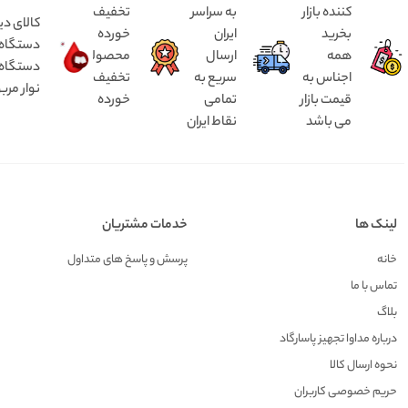
کننده بازار
به سراسر
تخفیف
کالای دی
بخرید
ایران
خورده
همه
ارسال
محصولات
دستگاه د
اجناس به
سریع به
تخفیف
نوار مرب
قیمت بازار
تمامی
خورده
می باشد
نقاط ایران
لینک ها
خدمات مشتریان
خانه
پرسش و پاسخ های متداول
تماس با ما
بلاگ
درباره مداوا تجهیز پاسارگاد
نحوه ارسال کالا
حریم خصوصی کاربران