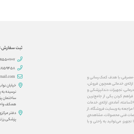
ثبت سفارش تلفنی 707
191550707
28159458
mail.com
ات پزشکی و بهداشتی-مصرفی، با هدف کمک رسانی و
ا ارائه‌ی خدماتی همچون فروش،
خیابان نوا
مانی، تجهیزات دندانپزشکی و
نرسیده به پ
فراهم کردن یکی از جامع‌ترین
ساختمان پز
پلتفرم‌های اینترنتی در زمینه‌ی تجهیزات پزشکی، فروشگاه آنلاین مداوا تجهیز، به صورت 24ساعته، آماده‌ی ارائه‌ی خدمات
همکف واحد ۱۰ و 
مراجعه به وبسایت فروشگاه، از
دفتر مرکزی
صات فنی محصولات، مشاهده‌ی
پزشکی رز تهرا
تجهیز، می‌توانید به راحتی و با