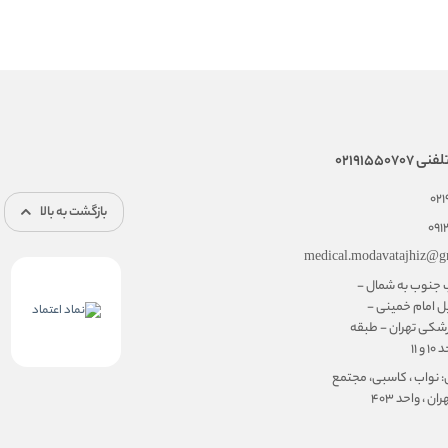
02191550
02
بازگشت به بالا
091
medical.modavatajhiz@g
ب جنوب به شمال -
ل امام خمینی -
شکی تهران - طبقه
۱۱
: نواب ، کاسبی، مجتمع
ن ، واحد ۴۰۳