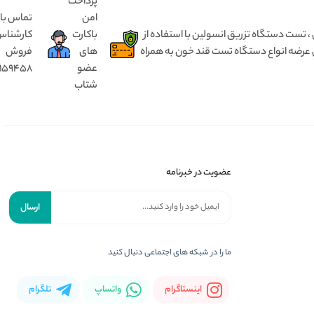
پرداخت
امن
تماس با
 انسولین بدون درد ، مختص کودک ۱ تا ۵ سال و بزرگسال از ۵ سال تا ۹۰ سال ، تست دستگاه تزریق انسولین با استفاده از
باکارت
کارشنا
 عرضه انواع دستگاه تست قند خون به همراه
های
فروش
عضو
8159458
شتاب
عضویت در خبرنامه
ارسال
ما را در شبکه های اجتماعی دنبال کنید
اینستاگرام
واتساپ
تلگرام