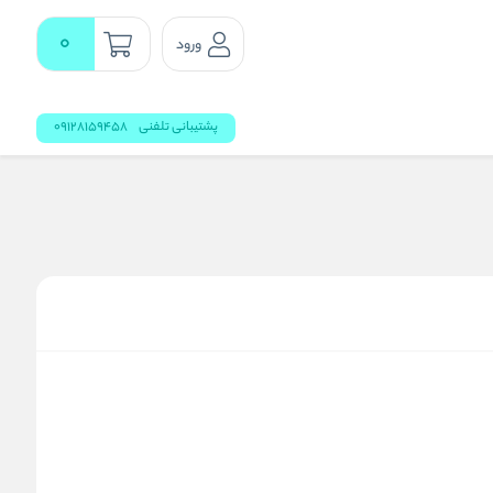
0
ورود
پشتیبانی تلفنی
09128159458