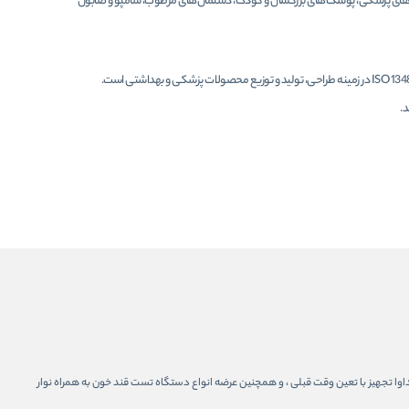
های پزشکی، پوشک‌های بزرگسال و کودک، دستمال‌های مرطوب، شامپو و صابون
این شرکت با توجه به اهمیت بهداشت و بهره‌وری، دارای استانداردهای بین المللی از قبیل ISO 9001:2015 و ISO 13485:2016 در زمینه طراحی، تولید و توزیع محصولات پزشکی و بهداشتی است.
د.
مو برای کودک و بزرگسال در مجموعه مداوا تجهیز با تعین وقت قبلی ، و همچنین عرضه انواع دستگاه تست قند خون به همراه نوار