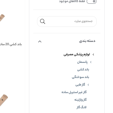
فقط کالاهای موجود
دسته بندی
باند کشی 20 سانتی‌متر کاوه
لوازم پزشکی مصرفی
پانسمان
باند کشی
باند سوختگی
گاز طبی
گاز غیر استریل ساده
گاز وازلینه
لانگ گاز