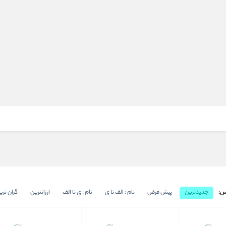
س:
جدیدترین
پیش فرض
نام : الف تا ی
نام : ی تا الف
ارزانترین
گران تری