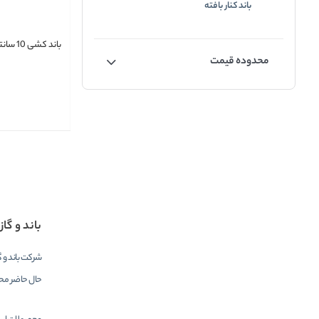
باند کنار بافته
باند کشی 10 سانتی‌متر کاوه
محدوده قیمت
باند و گاز
حال حاضر محصو