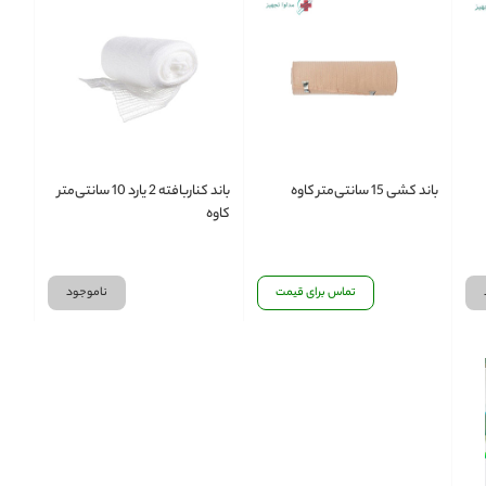
باند کشی 15 سانتی‌متر کاوه
باند کناربافته 2 یارد 10 سانتی‌متر
کاوه
تماس برای قیمت
ناموجود