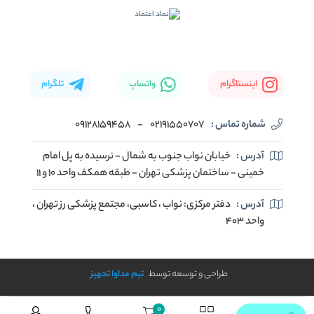
اینستاگرام
واتساپ
تلگرام
شماره تماس :
02191550707
-
09128159458
آدرس :
خیابان نواب جنوب به شمال - نرسیده به پل امام
خمینی - ساختمان پزشکی تهران - طبقه همکف واحد ۱۰ و ۱۱
آدرس :
دفتر مرکزی: نواب ، کاسبی، مجتمع پزشکی رز تهران ،
واحد ۴۰۳
طراحی و توسعه توسط
تیم مداوا تجهیز
0