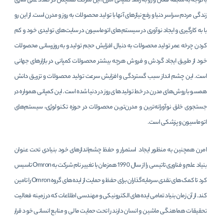
با توجه به سابقه فعال و رو به رشد کمپانی امرن، این شرکت همچنان در صدد غنی سازی
زندگی مردم سراسر دنیا و رفع نیازهای آنها با تولید محصولات به روز و مدرن است. از این رو
با به کارگیری و ایجاد نوآوری در سیستم‌های اتوماسیون در سایت‌های تولیدی خود و کم
کردن چرخه عمر تولید محصولات به دنبال افزایش حجم تولید و به روزرسانی محصولات
خود از طریق ایجاد گردش و فروش هرچه بیشتر محصولات کمپانی در بازارهای جهانی
است. این چشم انداز سبب گستردگی و افزایش سرعت تولید محصولات و تزریق دانش
همسو با روش‌های مدرن در خط تولیدهای روز در دنیا شده است. این کمپانی همواره در
جستجوی خلق نوآورانه‌ترین و مدرن‌ترین محصولات در حوزه تکنولوژی، سیستم‌های
اتوماسیون و پزشکی است.
امرن همچنین به منظور ایجاد استمرار و حفظ چشم‌اندازهای خود بنیادی تحت عنوان
بنیاد علم و فناوری تاتیسی را از سال 1990 همزمان با تغییر نام شرکت به Omron تاسیس
کرد تا کمک‌های نقدی سرمایه‌گذاران برای حفظ و حمایت از ایده‌های گروه Omron را تامین
کند. از آن زمان بنیاد تمامی ایده‌های الکترونیکی و مهندسی اطلاعات که در زمینه فعالیت
تحقیقات هماهنگی ماشین و انسان دارند را تحت حمایت مالی و منابع انسانی خود قرار