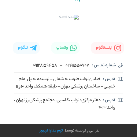
اینستاگرام
واتساپ
تلگرام
شماره تماس :
02191550707
-
09128159458
آدرس :
خیابان نواب جنوب به شمال - نرسیده به پل امام
خمینی - ساختمان پزشکی تهران - طبقه همکف واحد ۱۰ و ۱۱
آدرس :
دفتر مرکزی: نواب ، کاسبی، مجتمع پزشکی رز تهران ،
واحد ۴۰۳
طراحی و توسعه توسط
تیم مداوا تجهیز