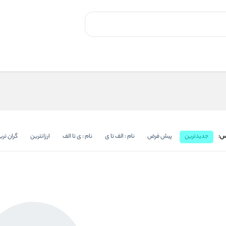
س:
جدیدترین
پیش فرض
نام : الف تا ی
نام : ی تا الف
ارزانترین
گران تری