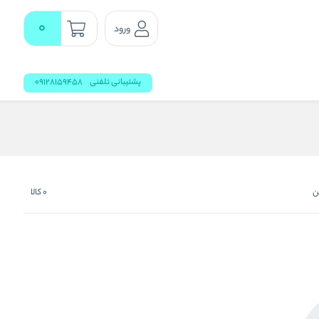
0
ورود
پشتیبانی تلفنی
09128159458
ن
0
کالا