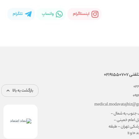
اینستاگرام
واتساپ
تلگرام
02191550
02
بازگشت به بالا
091
medical.modavatajhiz@g
ب جنوب به شمال -
ل امام خمینی -
شکی تهران - طبقه
۱۱