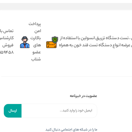
پرداخت
امن
تماس با
 انسولین بدون درد ، مختص کودک ۱ تا ۵ سال و بزرگسال از ۵ سال تا ۹۰ سال ، تست دستگاه تزریق انسولین با استفاده از
باکارت
کارشنا
 عرضه انواع دستگاه تست قند خون به همراه
های
فروش
عضو
8159458
شتاب
عضویت در خبرنامه
ارسال
ما را در شبکه های اجتماعی دنبال کنید