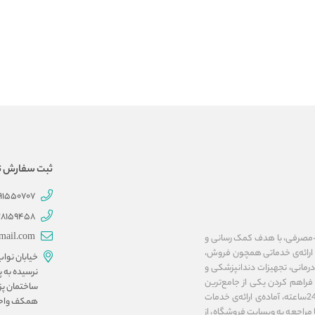
ثبت سفارش تلفنی 707
191550707
28159458
mail.com
ات پزشکی و بهداشتی-مصرفی، با هدف کمک رسانی و
ا ارائه‌ی خدماتی همچون فروش،
خیابان نوا
مانی، تجهیزات دندانپزشکی و
نرسیده به پ
فراهم کردن یکی از جامع‌ترین
ساختمان پز
پلتفرم‌های اینترنتی در زمینه‌ی تجهیزات پزشکی، فروشگاه آنلاین مداوا تجهیز، به صورت 24ساعته، آماده‌ی ارائه‌ی خدمات
همکف واحد ۱۰ و 
مراجعه به وبسایت فروشگاه، از