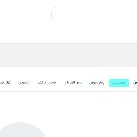
س:
جدیدترین
پیش فرض
نام : الف تا ی
نام : ی تا الف
ارزانترین
گران تری