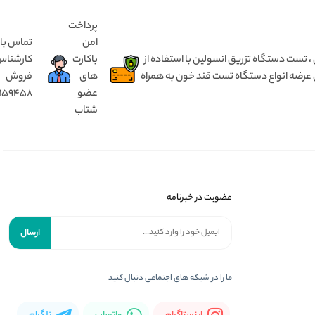
پرداخت
امن
تماس با
 انسولین بدون درد ، مختص کودک ۱ تا ۵ سال و بزرگسال از ۵ سال تا ۹۰ سال ، تست دستگاه تزریق انسولین با استفاده از
باکارت
کارشنا
 عرضه انواع دستگاه تست قند خون به همراه
های
فروش
عضو
8159458
شتاب
عضویت در خبرنامه
ارسال
ما را در شبکه های اجتماعی دنبال کنید