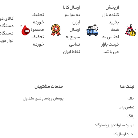
از پخش
ارسال کالا
کننده بازار
به سراسر
تخفیف
کالای دی
بخرید
ایران
خورده
همه
ارسال
محصولات
دستگاه د
اجناس به
سریع به
تخفیف
نوار مرب
قیمت بازار
تمامی
خورده
می باشد
نقاط ایران
لینک ها
خدمات مشتریان
خانه
پرسش و پاسخ های متداول
تماس با ما
بلاگ
درباره مداوا تجهیز پاسارگاد
نحوه ارسال کالا