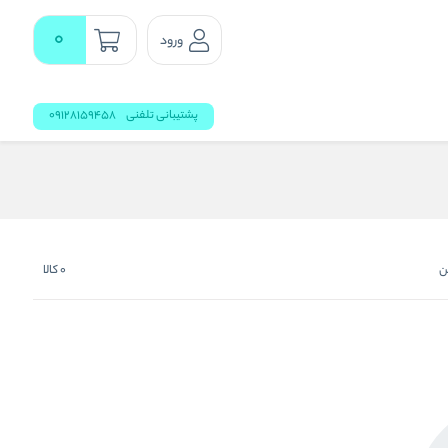
0
ورود
پشتیبانی تلفنی
09128159458
ن
0
کالا