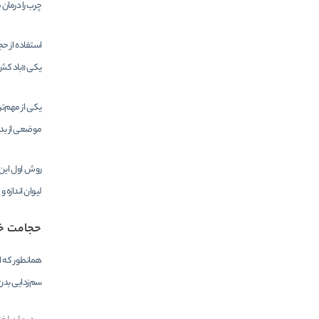
چرب را درمان 
استفاده از ح
یکی «باد کش»
یکی از مهم‌ت
موضعی از بدن
روش اول این ب
لیوان اندازه 
حجامت 
همانطور که ا
سم‌زدایی بدن،