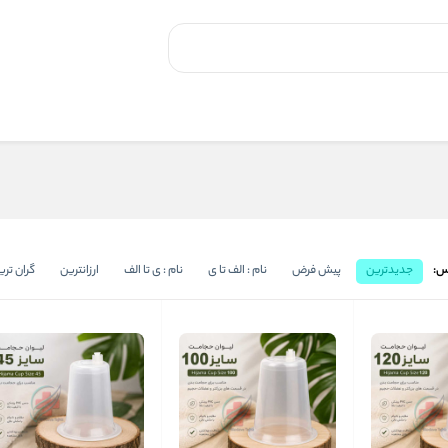
س:
جدیدترین
پیش فرض
نام : الف تا ی
نام : ی تا الف
ارزانترین
گران تری