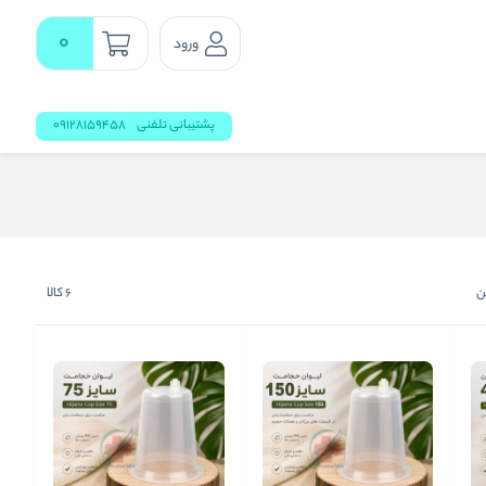
0
ورود
پشتیبانی تلفنی
09128159458
ن
6
کالا