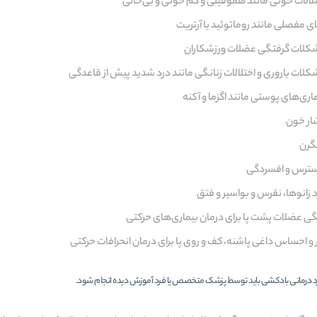
تلالات خونی مانند هموفیلی و کم خونی و بی‌حالی
ی مفصلی مانند روماتوئید یا آرتریت
کلات گرفتگی عضلات ورزشکاران
لات باروری و اختلالات زنانگی مانند درد شدید پیش از قاعدگی
اری‌های پوستی مانند اگزما و آکنه
ار خون
گرن
ترس و افسردگی
 زانوها، نقرس و بواسیر و فتق
گی عضلات پشت پا برای درمان بیماری‌های حرکتی
و احساس داغی پاشنه، کف و روی پا برای درمان انحرافات حرکتی
د درمانی بادکشی باید توسط پزشک متخصص یا فرد آموزش دیده انجام شود.