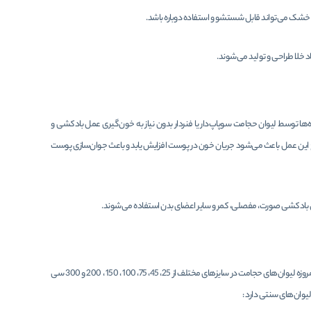
ت خشک می‌تواند قابل شستشو و استفاده دوباره باشد.
اد خلا طراحی و تولید می‌شوند.
توسط لیوان‌ حجامت سوپاپ‌دار یا فنردار بدون نیاز به خون‌گیری عمل بادکشی و
ع این عمل باعث می‌شود جریان خون در پوست افزایش یابد و باعث جوان‌سازی پوست
ی بادکشی صورت، مفصلی، کمر و سایر اعضای بدن استفاده می‌شوند.
همانطور که اشاره کردیم در گذشته بادکش خشک با استفاده از الکل، شعله و لیوان‌های سفالی انجام می‌شد، اما امروزه لیوان‌های حجامت در سایزهای مختلف از 25، 45، 75، 100 ، 150 ، 200 و 300 سی
یوان‌های سنتی دارد :