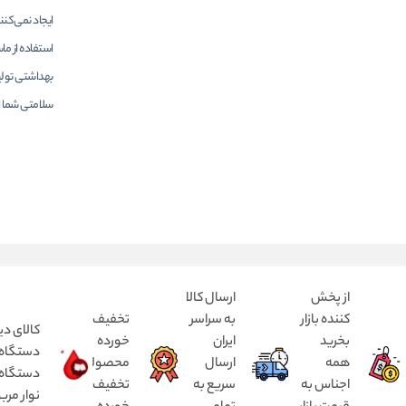
ایجاد نمی‌کنند
استفاده از ما
بهداشتی تولی
سلامتی شما ا
از پخش
ارسال کالا
کننده بازار
به سراسر
تخفیف
کالای دی
بخرید
ایران
خورده
همه
ارسال
محصولات
دستگاه د
اجناس به
سریع به
تخفیف
نوار مرب