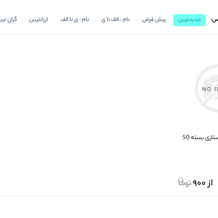
س:
جدیدترین
پیش فرض
نام : الف تا ی
نام : ی تا الف
ارزانترین
گران تری
ماسک سه لایه پرستاری بسته 50
از 900