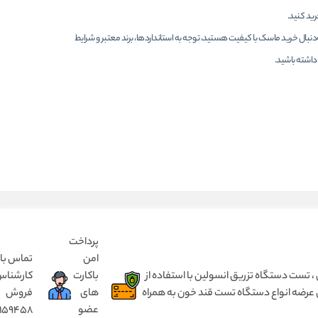
رید کنید.
نبال خرید ماسک با کیفیت هستید، توجه به استانداردها، برند معتبر و شرایط
داشته باشید.
پرداخت
امن
تماس با
 انسولین بدون درد ، مختص کودک ۱ تا ۵ سال و بزرگسال از ۵ سال تا ۹۰ سال ، تست دستگاه تزریق انسولین با استفاده از
باکارت
کارشنا
 عرضه انواع دستگاه تست قند خون به همراه
های
فروش
عضو
8159458