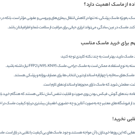
اده از ماسک اهمیت دارد؟
سک، به‌ویژه ماسک پزشکی، نه تنها در کاهش انتقال بیماری‌های ویروسی و عفونی مؤثر است، بلکه در م
د. ماسک، در عین سادگی، می‌تواند ابزاری حیاتی برای مراقبت از سلامت شما و اطرافیانتان باشد.
م برای خرید ماسک مناسب
 ماسک دارید، بهتر است به چند نکته کلیدی توجه کنید:
نوع استفاده، ممکن است به ماسک جراحی، ماسک N95، KN95 یا FFP2 نیاز داشته باشید.
: ماسک‌های سه‌لایه یا چهارلایه استانداردترین انتخاب‌ها برای مصارف روزانه و پزشکی هستند.
: مطمئن شوید که ماسک دارای مجوزها و استانداردهای لازم است.
فاده: بندهای گوش، فیکس بودن روی صورت و قابلیت تنفس آسان نکاتی هستند که هنگام خرید بای
از فروشگاه‌های معتبر، چه به‌صورت آنلاین و چه حضوری، اطمینان بیشتری درباره کیفیت ماسک در اختی
بی نخرید!
ایی که این روزها خریداران با آن مواجه هستند، وجود ماسک‌های بی‌کیفیت یا تقلبی در بازار است. م