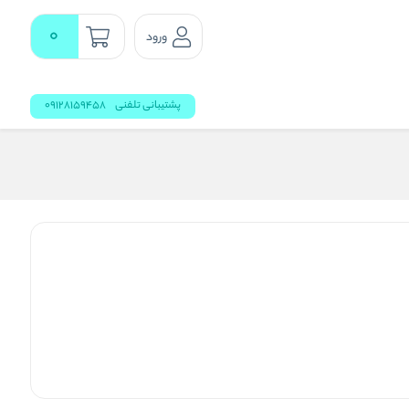
0
ورود
پشتیبانی تلفنی
09128159458