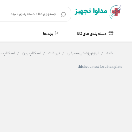
دسته بندی های کالا
برند ها
خانه
/
لوازم پزشکی مصرفی
/
تزریقات
/
اسکالپ وین
/
اسکالپ سبز 
this is our test for ui template