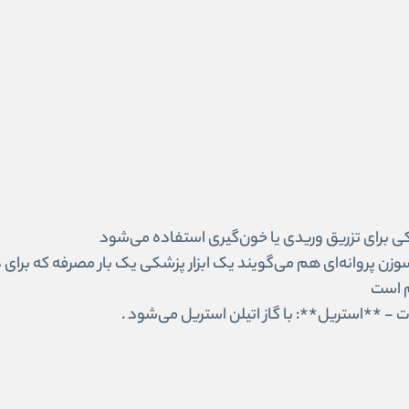
یست؟ اسکالپ وین (Scalp Vein) که بهش سوزن پروانه‌ای هم می‌گویند یک ابزار پزشکی ی
مدت - **استریل**: با گاز اتیلن استریل می‌شود .