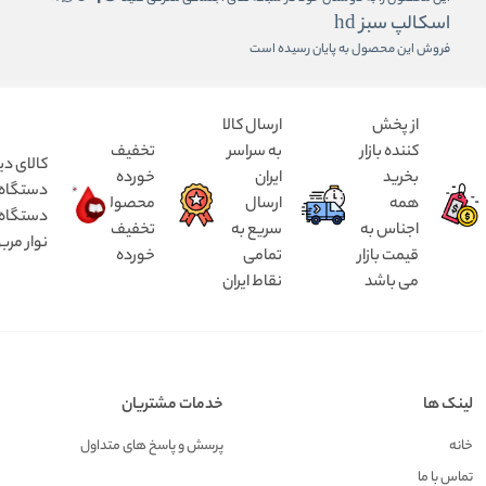
اسکالپ سبز hd
فروش این محصول به پایان رسیده است
از پخش
ارسال کالا
کننده بازار
به سراسر
تخفیف
کالای دی
بخرید
ایران
خورده
همه
ارسال
محصولات
دستگاه د
اجناس به
سریع به
تخفیف
نوار مرب
قیمت بازار
تمامی
خورده
می باشد
نقاط ایران
لینک ها
خدمات مشتریان
خانه
پرسش و پاسخ های متداول
تماس با ما