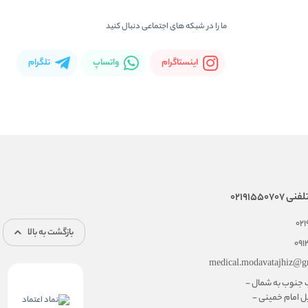
ما را در شبکه های اجتماعی دنبال کنید
اینستاگرام
واتساپ
تلگرام
02191550
02
بازگشت به بالا
091
medical.modavatajhiz@g
ب جنوب به شمال -
ل امام خمینی -