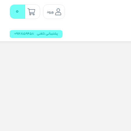
0
ورود
پشتیبانی تلفنی
09128159458