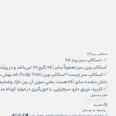
اسکالپ سبز HD
✅ ، اسکالپ سبز برند hd
اسکالپ وین سبز معمولاً سایز 21G (گیج 21) می‌باشد و در پزشکی برای تزریق وریدی یا خون‌گیری استفاده می‌شود
✅ اسکالپ سبز چ
نشان ‌دهنده سایز 21G هست، یعنی سوزن آن بین نازک وضخیم است
✅ کاربرد: تزریق دارو، سرم‌تراپی، یا خون‌گیری در موارد کوتاه‌ 
امتیاز محصول
مقایسه
این محصول را به دوستان خود در شبکه های اجتماعی معرفی کنید