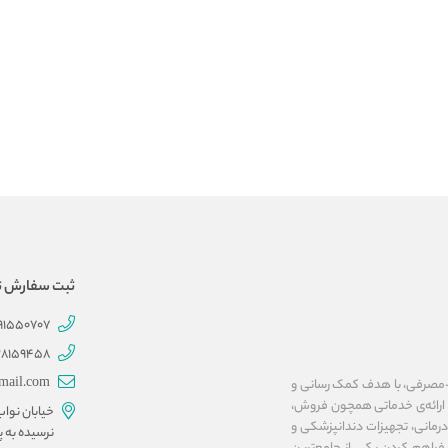
ثبت سفارش تلفنی 707
191550707
28159458
mail.com
ات پزشکی و بهداشتی-مصرفی، با هدف کمک رسانی و
ا ارائه‌ی خدماتی همچون فروش،
خیابان نوا
مانی، تجهیزات دندانپزشکی و
نرسیده به پ