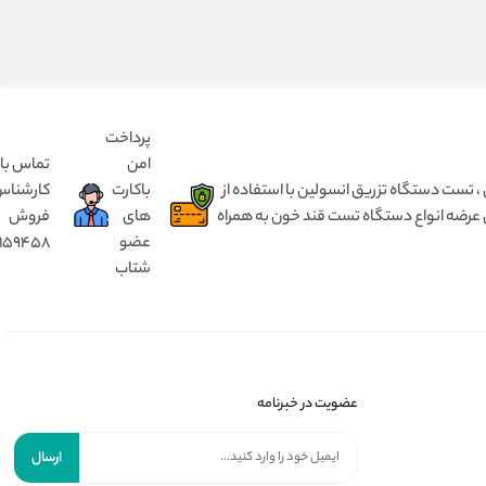
پرداخت
امن
تماس با
 انسولین بدون درد ، مختص کودک ۱ تا ۵ سال و بزرگسال از ۵ سال تا ۹۰ سال ، تست دستگاه تزریق انسولین با استفاده از
باکارت
کارشنا
 عرضه انواع دستگاه تست قند خون به همراه
های
فروش
عضو
8159458
شتاب
عضویت در خبرنامه
ارسال