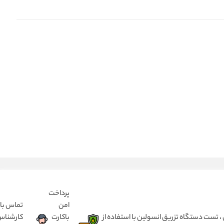
پرداخت
امن
تماس با
 انسولین بدون درد ، مختص کودک ۱ تا ۵ سال و بزرگسال از ۵ سال تا ۹۰ سال ، تست دستگاه تزریق انسولین با استفاده از
باکارت
کارشنا