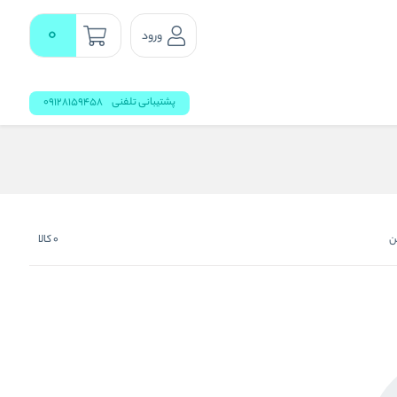
0
ورود
پشتیبانی تلفنی
09128159458
ن
0
کالا