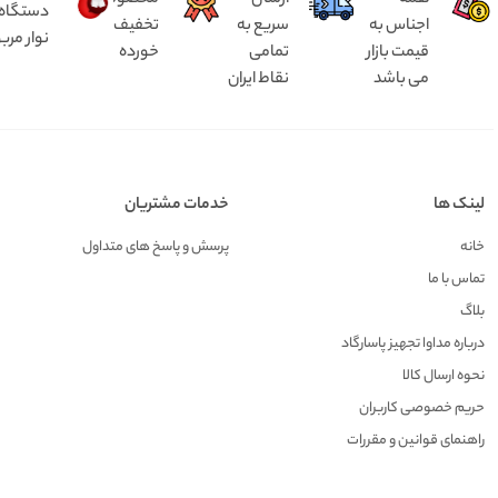
همه
ارسال
محصولات
دستگاه د
اجناس به
سریع به
تخفیف
نوار مرب
قیمت بازار
تمامی
خورده
می باشد
نقاط ایران
لینک ها
خدمات مشتریان
خانه
پرسش و پاسخ های متداول
تماس با ما
بلاگ
درباره مداوا تجهیز پاسارگاد
نحوه ارسال کالا
حریم خصوصی کاربران
راهنمای قوانین و مقررات