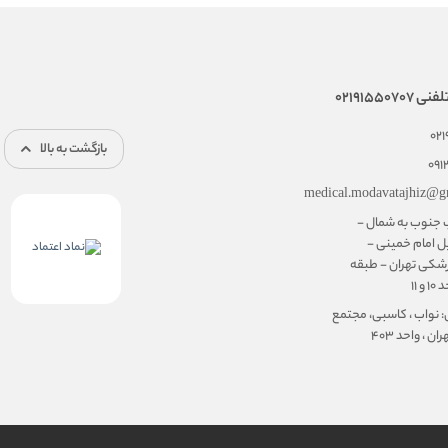
02191550
02
بازگشت به بالا
091
medical.modavatajhiz@g
ب جنوب به شمال -
ل امام خمینی -
شکی تهران - طبقه
۱۱
: نواب ، کاسبی، مجتمع
ن ، واحد ۴۰۳