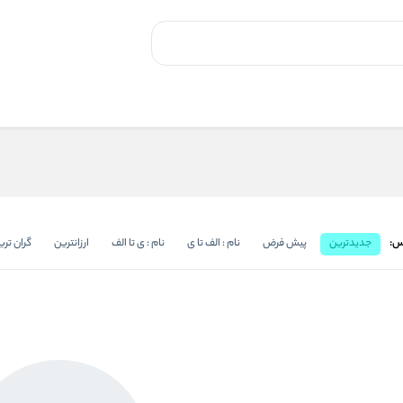
س:
جدیدترین
پیش فرض
نام : الف تا ی
نام : ی تا الف
ارزانترین
گران تری