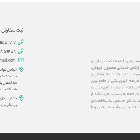
ثبت سفارش تلفنی 707
191550707
28159458
mail.com
ات پزشکی و بهداشتی-مصرفی، با هدف کمک رسانی و
ا ارائه‌ی خدماتی همچون فروش،
خیابان نوا
مانی، تجهیزات دندانپزشکی و
نرسیده به پ
فراهم کردن یکی از جامع‌ترین
ساختمان پز
پلتفرم‌های اینترنتی در زمینه‌ی تجهیزات پزشکی، فروشگاه آنلاین مداوا تجهیز، به صورت 24ساعته، آماده‌ی ارائه‌ی خدمات
همکف واحد ۱۰ و 
مراجعه به وبسایت فروشگاه، از
دفتر مرکزی
صات فنی محصولات، مشاهده‌ی
پزشکی رز تهرا
تجهیز، می‌توانید به راحتی و با