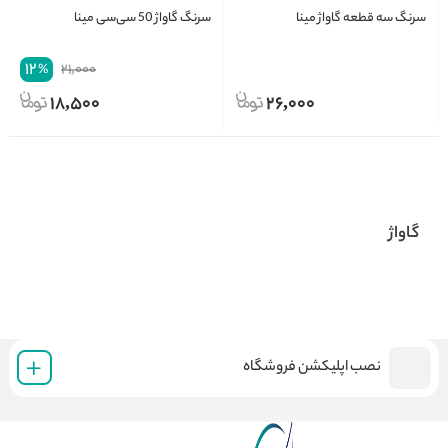
سرنگ سه قطعه گاواژ مینا
سرنگ گاواژ 50 سی‌سی مینا
12
21,000
%
18,500
26,000
گاواژ
نصب اپلیکشن فروشگاه