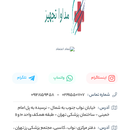
اینستاگرام
واتساپ
تلگرام
شماره تماس :
02191550707
-
09128159458
آدرس :
خیابان نواب جنوب به شمال - نرسیده به پل امام
خمینی - ساختمان پزشکی تهران - طبقه همکف واحد ۱۰ و ۱۱
آدرس :
دفتر مرکزی: نواب ، کاسبی، مجتمع پزشکی رز تهران ،