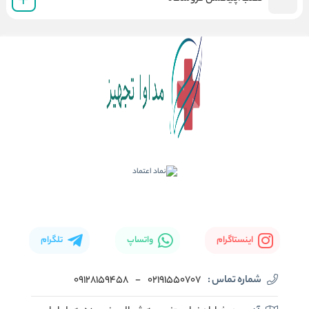
اینستاگرام
واتساپ
تلگرام
شماره تماس :
02191550707
-
09128159458