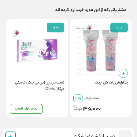
مشتریانی که از این مورد خریداری کرده اند
جدید
جدید
پد آرایش پاک کن ایپک
تست بارداری (بی بی چک) کاستی
چ
درکا (Derka)
e
2
148,000
%
145,000
تماس برای قیمت
نصب اپلیکشن فروشگاه