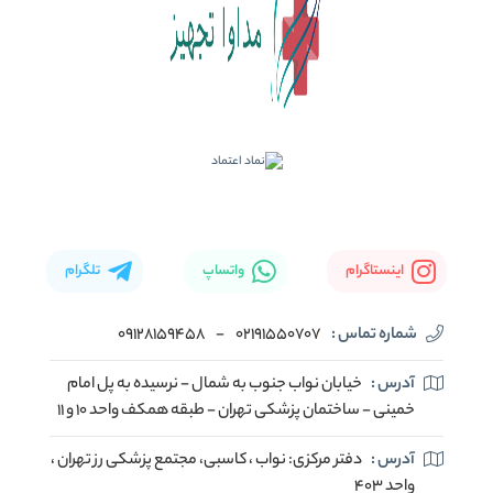
اینستاگرام
واتساپ
تلگرام
شماره تماس :
02191550707
-
09128159458
آدرس :
خیابان نواب جنوب به شمال - نرسیده به پل امام
خمینی - ساختمان پزشکی تهران - طبقه همکف واحد ۱۰ و ۱۱
آدرس :
دفتر مرکزی: نواب ، کاسبی، مجتمع پزشکی رز تهران ،
واحد ۴۰۳