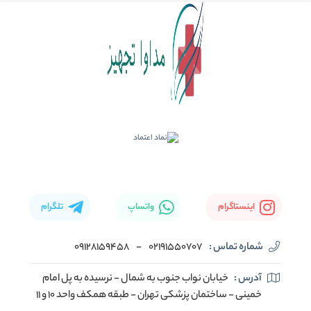
اینستاگرام
واتساپ
تلگرام
شماره تماس :
02191550707
-
09128159458
آدرس :
خیابان نواب جنوب به شمال - نرسیده به پل امام
خمینی - ساختمان پزشکی تهران - طبقه همکف واحد ۱۰ و ۱۱