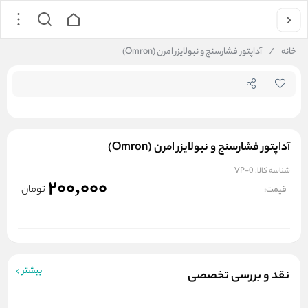
جستجو در
خانه
/
آداپتور فشارسنج و نبولایزر امرن (Omron)
آداپتور فشارسنج و نبولایزر امرن (Omron)
شناسه کالا:
VP-0
200,000
تومان
قیمت:
بیشتر
نقد و بررسی تخصصی