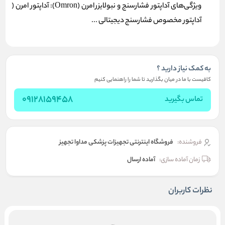
ویژگی‌های آداپتور فشارسنج و نبولایزر امرن (Omron): آداپتور امرن (
آداپتور مخصوص فشارسنج دیجیتالی ...
به کمک نیاز دارید ؟
کافیست با ما در میان بگذارید تا شما را راهنمایی کنیم
09128159458
تماس بگیرید
فروشنده:
فروشگاه اینترنتی تجهیزات پزشکی مداوا تجهیز
زمان آماده سازی:
آماده ارسال
نظرات کاربران