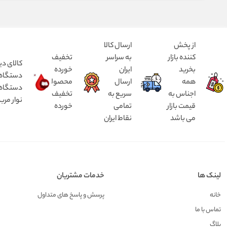
از پخش
ارسال کالا
کننده بازار
به سراسر
تخفیف
کالای دی
بخرید
ایران
خورده
همه
ارسال
محصولات
دستگاه د
اجناس به
سریع به
تخفیف
نوار مرب
قیمت بازار
تمامی
خورده
می باشد
نقاط ایران
لینک ها
خدمات مشتریان
خانه
پرسش و پاسخ های متداول
تماس با ما
بلاگ