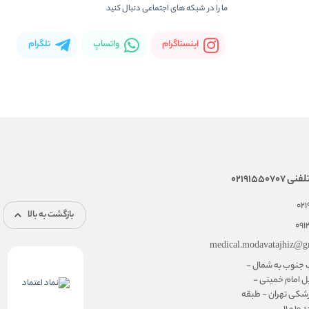
ما را در شبکه های اجتماعی دنبال کنید
اینستاگرام
واتساپ
تلگرام
02191550
02
بازگشت به بالا
091
medical.modavatajhiz@g
ب جنوب به شمال -
ل امام خمینی -
شکی تهران - طبقه