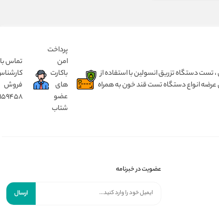
پرداخت
امن
تماس با
 انسولین بدون درد ، مختص کودک ۱ تا ۵ سال و بزرگسال از ۵ سال تا ۹۰ سال ، تست دستگاه تزریق انسولین با استفاده از
باکارت
کارشنا
 عرضه انواع دستگاه تست قند خون به همراه
های
فروش
عضو
8159458
شتاب
عضویت در خبرنامه
ارسال