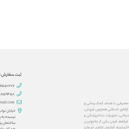
ثبت سفارش تلفنی 707
191550707
28159458
mail.com
ات پزشکی و بهداشتی-مصرفی، با هدف کمک رسانی و
ا ارائه‌ی خدماتی همچون فروش،
خیابان نوا
مانی، تجهیزات دندانپزشکی و
نرسیده به پ
فراهم کردن یکی از جامع‌ترین
ساختمان پز
پلتفرم‌های اینترنتی در زمینه‌ی تجهیزات پزشکی، فروشگاه آنلاین مداوا تجهیز، به صورت 24ساعته، آماده‌ی ارائه‌ی خدمات