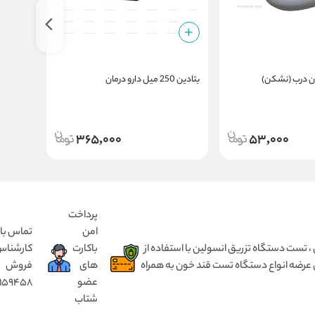
ون درب (نشکن)
بتادین 250 میل دارو درمان
(nice)
365,000
53,000
پرداخت
امن
تماس با
 انسولین بدون درد ، مختص کودک ۱ تا ۵ سال و بزرگسال از ۵ سال تا ۹۰ سال ، تست دستگاه تزریق انسولین با استفاده از
باکارت
کارشنا
 عرضه انواع دستگاه تست قند خون به همراه
های
فروش
عضو
8159458
شتاب