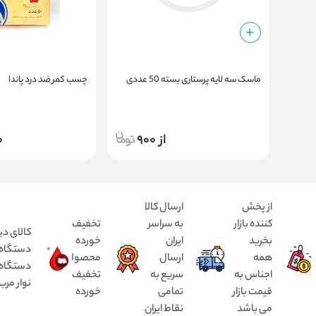
ماسک سه لایه پرستاری بسته 50 عددی
چسب کمر ضد درد پاندا
از 900
0
از پخش
ارسال کالا
کننده بازار
به سراسر
تخفیف
کالای دی
بخرید
ایران
خورده
همه
ارسال
محصولات
دستگاه د
اجناس به
سریع به
تخفیف
نوار مرب
قیمت بازار
تمامی
خورده
می باشد
نقاط ایران