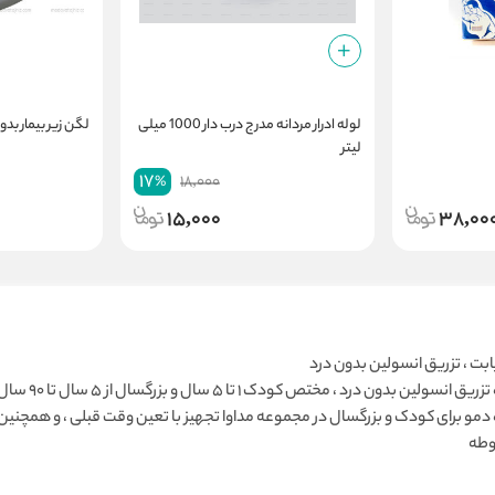
لوله ادرار مردانه مدرج درب دار 1000 میلی
لگن زیر بیمار بد
لیتر
17
18,000
%
15,000
38,00
ابت ، تزریق انسولین بدون درد
دستگاه تزریق
مو برای کودک و بزرگسال در مجموعه مداوا تجهیز با تعین وقت قبلی ، و همچنین
وطه