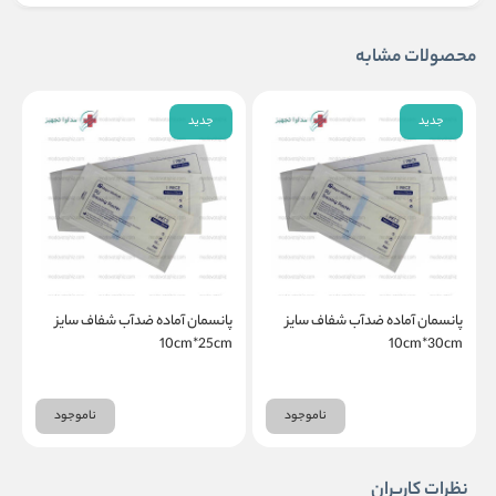
محصولات مشابه
جدید
جدید
پانسمان آماده ضدآب شفاف سایز
پانسمان آماده ضدآب شفاف سایز
پ
m
10cm*25cm
10cm*30cm
ناموجود
ناموجود
نظرات کاربران