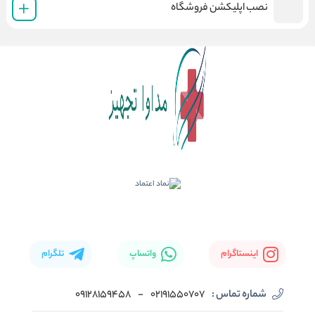
نصب اپلیکشن فروشگاه
اینستاگرام
واتساپ
تلگرام
شماره تماس :
02191550707
-
09128159458