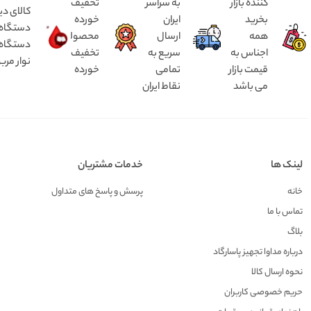
کننده بازار
به سراسر
تخفیف
کالای دی
بخرید
ایران
خورده
همه
ارسال
محصولات
دستگاه د
اجناس به
سریع به
تخفیف
نوار مرب
قیمت بازار
تمامی
خورده
می باشد
نقاط ایران
لینک ها
خدمات مشتریان
خانه
پرسش و پاسخ های متداول
تماس با ما
بلاگ
درباره مداوا تجهیز پاسارگاد
نحوه ارسال کالا
حریم خصوصی کاربران