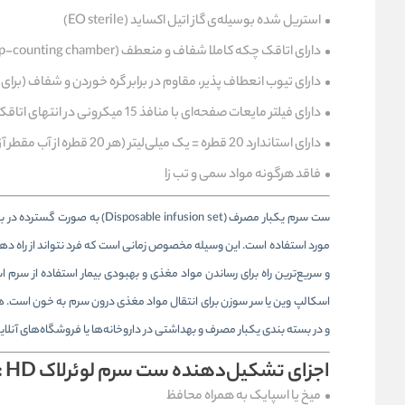
استریل شده بوسیله‌ی گاز اتیل اکساید (EO sterile)
دارای اتاقک چکه کاملا شفاف و منعطف (Drip-counting chamber)
دارای تیوب انعطاف پذیر، مقاوم در برابر گره خوردن و شفاف (برای مش
دارای فیلتر مایعات صفحه‌ای با منافذ 15 میکرونی در انتهای اتاقک چکه به منظور جلوگیری از عبور باکتری، ذرات کلریدی و کریستالیزه
دارای استاندارد 20 قطره = یک میلی‌لیتر (هر 20 قطره از آب مقطر آزاد شده توسط لوله چکه معادل 0/1 ± 1 میلی‌لیتر می‌باشد)
فاقد هرگونه مواد سمی و تب زا
ست سرم یکبار مصرف (fusion set
مورد استفاده است. این وسیله‌ مخصوص زمانی است که فرد نتواند از راه دها
و سریع‌ترین راه برای رساندن مواد مغذی و بهبودی بیمار استفاده از سرم 
اسکالپ وین
یا
سر سوزن
برای انتقال مواد مغذی درون سرم به خون است. هر 
و در بسته بندی یکبار مصرف و بهداشتی در داروخانه‌ها یا فروشگاه‌های آنلای
اجزای تشکیل‌دهنده ست سرم لوئرلاک HD :
میخ یا اسپایک به همراه محافظ