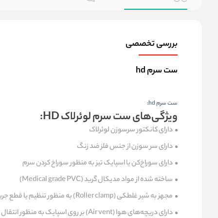
بررسی تخصصی
ست سرم hd
ست سرم hd:
ویژگی‌های ست سرم لوئرلاک HD:
دارای کانکتور سرسوزن لوئرلاک
دارای سر سوزن از جنس فلز ضد زنگ
دارای سوراخ‌کن یا اسپایک تیز به منظور سوراخ کردن سرم
ساخته شده از مواد مدیکال گرید (Medical grade PVC)
مجهز به شیر غلطکی (Roller clamp) به منظور تنظیم یا قطع جریان مایع تزریقی
دارای دریچه‌های هوا (Air vent) بر روی اسپایک به منظور انتقال استریل هوا به داخل سرم و جلوگیری از جمع شدن سرم و ممانعت از آلوده شدن محتویات سرم