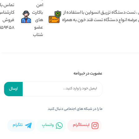
امن
تماس با
 انسولین بدون درد ، مختص کودک ۱ تا ۵ سال و بزرگسال از ۵ سال تا ۹۰ سال ، تست دستگاه تزریق انسولین با استفاده از
باکارت
کارشنا
 عرضه انواع دستگاه تست قند خون به همراه
های
فروش
عضو
8159458
شتاب
عضویت در خبرنامه
ارسال
ما را در شبکه های اجتماعی دنبال کنید
اینستاگرام
واتساپ
تلگرام