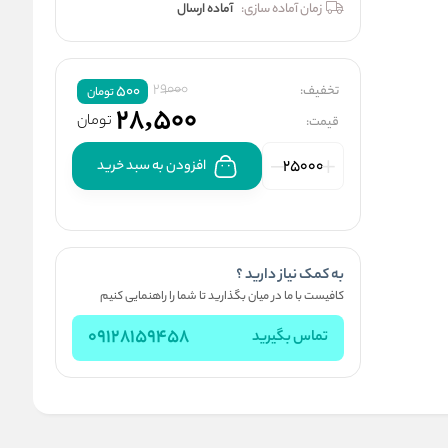
زمان آماده سازی:
آماده ارسال
29000
تخفیف:
500
تومان
28,500
تومان
قیمت:
افزودن به سبد خرید
به کمک نیاز دارید ؟
کافیست با ما در میان بگذارید تا شما را راهنمایی کنیم
09128159458
تماس بگیرید