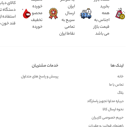
کننده بازار
به سراسر
تخفیف
کالای دیاب
بخرید
ایران
خورده
همه
ارسال
محصولات
استفاده ا
اجناس به
سریع به
تخفیف
قند خون به
قیمت بازار
تمامی
خورده
می باشد
نقاط ایران
لینک ها
خدمات مشتریان
خانه
پرسش و پاسخ های متداول
تماس با ما
بلاگ
درباره مداوا تجهیز پاسارگاد
نحوه ارسال کالا
حریم خصوصی کاربران
راهنمای قوانین و مقررات