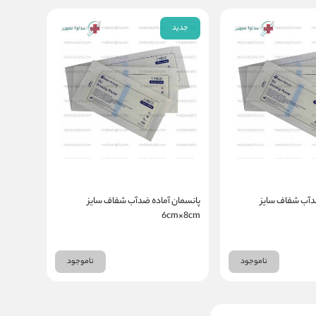
جدید
دآب شفاف سایز
پانسمان آماده ضدآب شفاف سایز
6cm×8cm
ناموجود
ناموجود