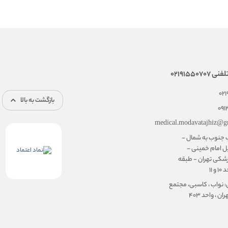
02191550
02
بازگشت به بالا
091
medical.modavatajhiz@g
ب جنوب به شمال -
ل امام خمینی -
شکی تهران - طبقه
۱۱
: نواب ، کاسبی، مجتمع
ن ، واحد ۴۰۳