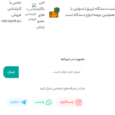
امن
تماس با
 بدون درد ، مختص کودک ۱ تا ۵ سال و بزرگسال از ۵ سال تا ۹۰ سال ، تست دستگاه تزریق انسولین با
باکارت
کارشناس
 و همچنین عرضه انواع دستگاه تست
های
فروش
عضو
09128159458
شتاب
عضویت در خبرنامه
ارسال
ما را در شبکه های اجتماعی دنبال کنید
اینستاگرام
واتساپ
تلگرام