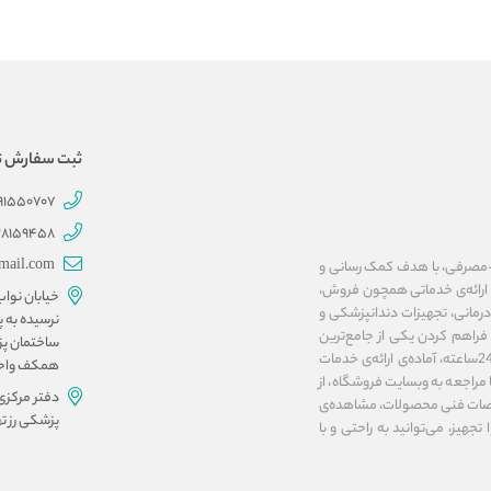
ثبت سفارش تلفنی 707
191550707
28159458
mail.com
ات پزشکی و بهداشتی-مصرفی، با هدف کمک رسانی و
ا ارائه‌ی خدماتی همچون فروش،
خیابان نوا
مانی، تجهیزات دندانپزشکی و
نرسیده به پ
فراهم کردن یکی از جامع‌ترین
ساختمان پز
پلتفرم‌های اینترنتی در زمینه‌ی تجهیزات پزشکی، فروشگاه آنلاین مداوا تجهیز، به صورت 24ساعته، آماده‌ی ارائه‌ی خدمات
همکف واحد ۱۰ و 
مراجعه به وبسایت فروشگاه، از
دفتر مرکزی
صات فنی محصولات، مشاهده‌ی
پزشکی رز تهرا
تجهیز، می‌توانید به راحتی و با