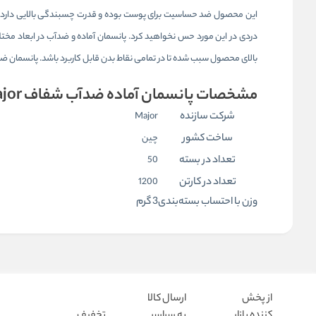
این محصول ضد حساسیت برای پوست بوده و قدرت چسبندگی بالایی دارد. ا
دردی در این مورد حس نخواهید کرد. پانسمان آماده و ضدآب در ابعاد مختل
بالای محصول سبب شده تا در تمامی نقاط بدن قابل کاربرد باشد. پانسمان ضد
مشخصات پانسمان آماده ضدآب شفاف Major سایز 6cm*7cm:
شرکت سازنده
Major
ساخت کشور
چین
تعداد در بسته
50
تعداد در کارتن
1200
وزن با احتساب بسته‌بندی
3 گرم
از پخش
ارسال کالا