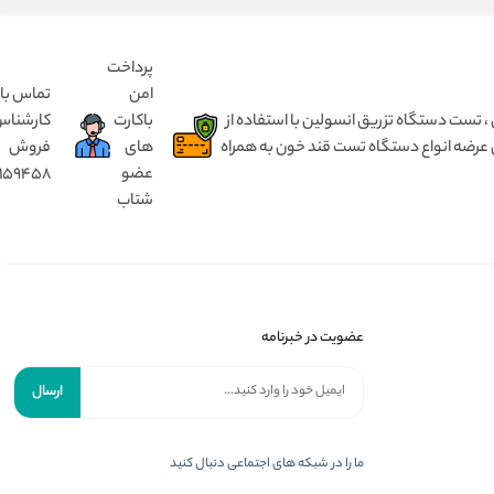
پرداخت
امن
تماس با
 انسولین بدون درد ، مختص کودک ۱ تا ۵ سال و بزرگسال از ۵ سال تا ۹۰ سال ، تست دستگاه تزریق انسولین با استفاده از
باکارت
کارشنا
 عرضه انواع دستگاه تست قند خون به همراه
های
فروش
عضو
8159458
شتاب
عضویت در خبرنامه
ارسال
ما را در شبکه های اجتماعی دنبال کنید