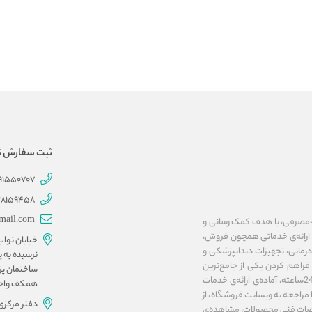
ثبت سفارش تلفنی 707
191550707
28159458
mail.com
ات پزشکی و بهداشتی-مصرفی، با هدف کمک رسانی و
ا ارائه‌ی خدماتی همچون فروش،
خیابان نوا
مانی، تجهیزات دندانپزشکی و
نرسیده به پ
فراهم کردن یکی از جامع‌ترین
ساختمان پز
پلتفرم‌های اینترنتی در زمینه‌ی تجهیزات پزشکی، فروشگاه آنلاین مداوا تجهیز، به صورت 24ساعته، آماده‌ی ارائه‌ی خدمات
همکف واحد ۱۰ و 
مراجعه به وبسایت فروشگاه، از
دفتر مرکزی
صات فنی محصولات، مشاهده‌ی