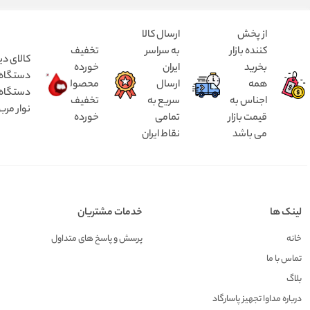
از پخش
ارسال کالا
کننده بازار
به سراسر
تخفیف
کالای دی
بخرید
ایران
خورده
همه
ارسال
محصولات
دستگاه د
اجناس به
سریع به
تخفیف
نوار مرب
قیمت بازار
تمامی
خورده
می باشد
نقاط ایران
لینک ها
خدمات مشتریان
خانه
پرسش و پاسخ های متداول
تماس با ما
بلاگ
درباره مداوا تجهیز پاسارگاد