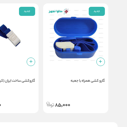
جدید
جدید
گارو کشی همراه با جعبه
گاروکشی ساخت ایران (ک
0
85,000