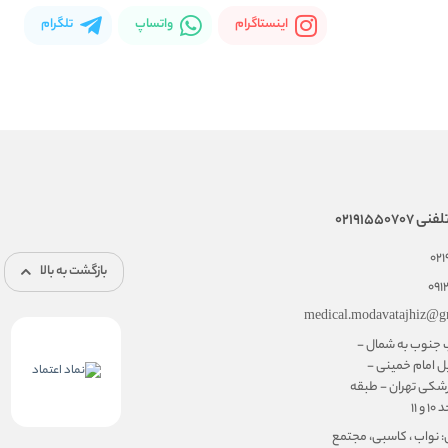
اینستاگرام
واتساپ
تلگرام
02191550
02
بازگشت به بالا
091
medical.modavatajhiz@g
ب جنوب به شمال -
ل امام خمینی -
شکی تهران - طبقه
۱۱
: نواب ، کاسبی، مجتمع