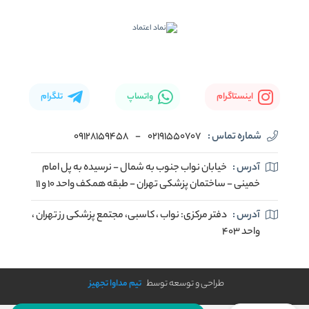
اینستاگرام
واتساپ
تلگرام
شماره تماس :
02191550707
-
09128159458
آدرس :
خیابان نواب جنوب به شمال - نرسیده به پل امام
خمینی - ساختمان پزشکی تهران - طبقه همکف واحد ۱۰ و ۱۱
آدرس :
دفتر مرکزی: نواب ، کاسبی، مجتمع پزشکی رز تهران ،
واحد ۴۰۳
طراحی و توسعه توسط
تیم مداوا تجهیز