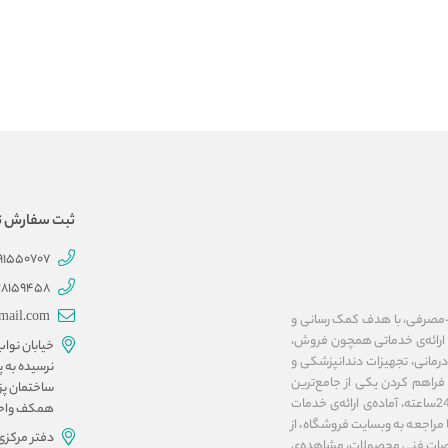
ثبت سفارش تلفنی 707
191550707
28159458
mail.com
ات پزشکی و بهداشتی-مصرفی، با هدف کمک رسانی و
ا ارائه‌ی خدماتی همچون فروش،
خیابان نوا
مانی، تجهیزات دندانپزشکی و
نرسیده به پ
فراهم کردن یکی از جامع‌ترین
ساختمان پز
پلتفرم‌های اینترنتی در زمینه‌ی تجهیزات پزشکی، فروشگاه آنلاین مداوا تجهیز، به صورت 24ساعته، آماده‌ی ارائه‌ی خدمات
همکف واحد ۱۰ و 
مراجعه به وبسایت فروشگاه، از
دفتر مرکزی
صات فنی محصولات، مشاهده‌ی