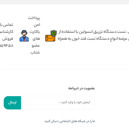
پرداخت
امن
تماس با
 انسولین بدون درد ، مختص کودک ۱ تا ۵ سال و بزرگسال از ۵ سال تا ۹۰ سال ، تست دستگاه تزریق انسولین با استفاده از
باکارت
کارشنا
 عرضه انواع دستگاه تست قند خون به همراه
های
فروش
عضو
8159458
شتاب
عضویت در خبرنامه
ارسال
ما را در شبکه های اجتماعی دنبال کنید