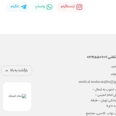
اینستاگرام
واتساپ
تلگرام
02191550
02
بازگشت به بالا
091
medical.modavatajhiz@g
ب جنوب به شمال -
ل امام خمینی -
شکی تهران - طبقه
۱۱
: نواب ، کاسبی، مجتمع