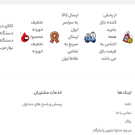
از پخش
ارسال کالا
کننده بازار
به سراسر
تخفیف
کالای دی
بخرید
ایران
خورده
همه
ارسال
محصولات
دستگاه د
اجناس به
سریع به
تخفیف
نوار مرب
قیمت بازار
تمامی
خورده
می باشد
نقاط ایران
لینک ها
خدمات مشتریان
خانه
پرسش و پاسخ های متداول
تماس با ما
بلاگ
درباره مداوا تجهیز پاسارگاد