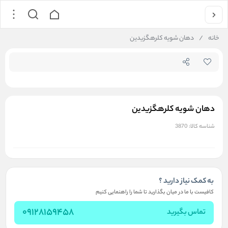
جستجو در
خانه
/
دهان شویه کلرهگزیدین
دهان شویه کلرهگزیدین
شناسه کالا:
3870
به کمک نیاز دارید ؟
کافیست با ما در میان بگذارید تا شما را راهنمایی کنیم
09128159458
تماس بگیرید