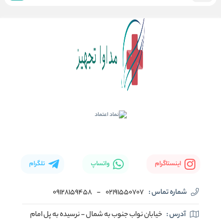
اینستاگرام
واتساپ
تلگرام
شماره تماس :
02191550707
-
09128159458
آدرس :
خیابان نواب جنوب به شمال - نرسیده به پل امام