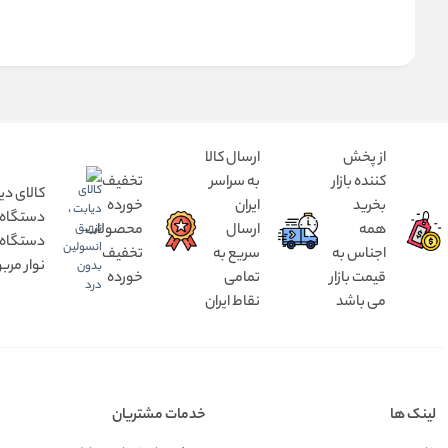
از پخش
ارسال کالا
کننده بازار
به سراسر
تخفیف
کالای دی
بخرید
ایران
خورده
همه
ارسال
محصولات
دستگاه د
اجناس به
سریع به
تخفیف
نوار مرب
قیمت بازار
تمامی
خورده
می باشد
نقاط ایران
لینک ها
خدمات مشتریان