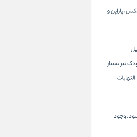
س، پاراپن و
یل
دک نیز بسیار
 پوست، خارش، ورم، التهابات
بسته بندی‌های 28 عددی عرضه می‌شود. وجود