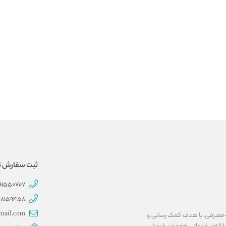
ثبت سفارش تلفنی 707
191550707
28159458
mail.com
ات پزشکی و بهداشتی-مصرفی، با هدف کمک رسانی و