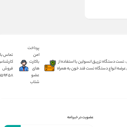
پرداخت
امن
تماس با
انسولین بدون درد ، مختص کودک ۱ تا ۵ سال و بزرگسال از ۵ سال تا ۹۰ سال ، تست دستگاه تزریق انسولین با استفاده از
باکارت
کارشنا
 عرضه انواع دستگاه تست قند خون به همراه
های
فروش
عضو
8159458
شتاب
عضویت در خبرنامه