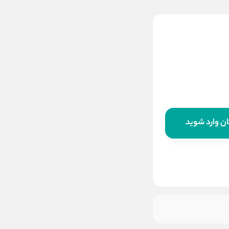
پوشک مولفیکس کودک
سایز 5 28 عددی
800,000
قیمت:
تومان
افزودن به سبد خرید
ن وارد شوید