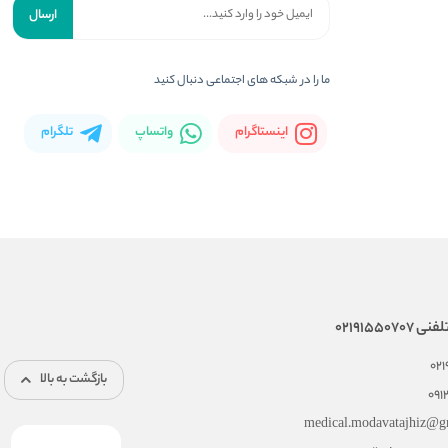
ارسال
ما را در شبکه های اجتماعی دنبال کنید
اینستاگرام
واتساپ
تلگرام
02191550
02
بازگشت به بالا
091
medical.modavatajhiz@g