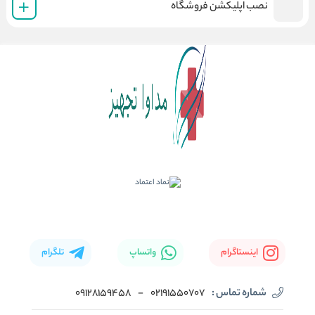
نصب اپلیکشن فروشگاه
اینستاگرام
واتساپ
تلگرام
شماره تماس :
02191550707
-
09128159458