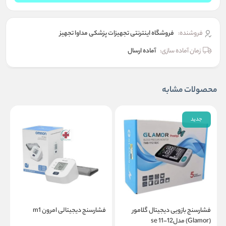
فروشنده:
فروشگاه اینترنتی تجهیزات پزشکی مداوا تجهیز
زمان آماده سازی:
آماده ارسال
محصولات مشابه
جدید
ف
فشارسنج بازویی دیجیتال گلامور
فشارسنج دیجیتالی امرون m1
9
(Glamor) مدل12-11 se