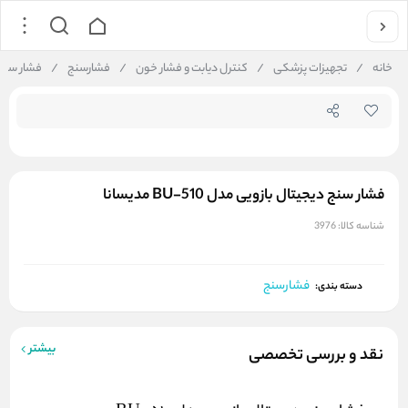
جستجو در
خانه
/
تجهیزات پزشکی
/
کنترل دیابت و فشار خون
/
فشارسنج
/
فشار سنج دیجی
فشار سنج دیجیتال بازویی مدل 510-BU مدیسانا
شناسه کالا:
3976
فشارسنج
دسته بندی:
بیشتر
نقد و بررسی تخصصی