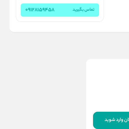
09128159458
تماس بگیرید
پد افزایش قد
استعلام قیمت
ن وارد شوید