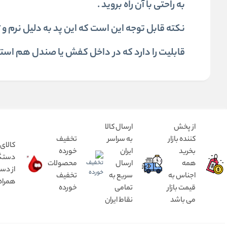
به راحتی با آن راه بروید .
نکته قابل توجه این است که این پد به دلیل نرم و 
قابلیت را دارد که در داخل کفش یا صندل هم است
از پخش
ارسال کالا
کننده بازار
به سراسر
تخفیف
کالای 
بخرید
ایران
خورده
همه
ارسال
محصولات
از دس
اجناس به
سریع به
تخفیف
همراه
قیمت بازار
تمامی
خورده
می باشد
نقاط ایران