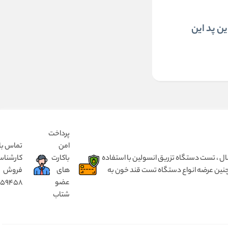
ین پد این
پرداخت
امن
تماس با
 تزریق انسولین بدون درد ، مختص کودک ۱ تا ۵ سال و بزرگسال از ۵ سال تا ۹۰ سال ، تست دستگاه تزریق انسولین با استفاده
باکارت
کارشنا
مچنین عرضه انواع دستگاه تست قند خون به
های
فروش
عضو
8159458
شتاب