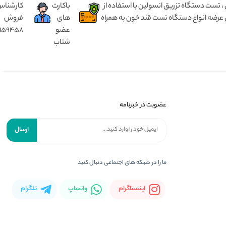
 انسولین بدون درد ، مختص کودک ۱ تا ۵ سال و بزرگسال از ۵ سال تا ۹۰ سال ، تست دستگاه تزریق انسولین با استفاده از
باکارت
کارشنا
 عرضه انواع دستگاه تست قند خون به همراه
های
فروش
عضو
8159458
شتاب
عضویت در خبرنامه
ارسال
ما را در شبکه های اجتماعی دنبال کنید
اینستاگرام
واتساپ
تلگرام