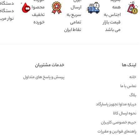
بخرید
ایران
خورده
همه
ارسال
محصولات
دستگاه د
اجناس به
سریع به
تخفیف
نوار مرب
قیمت بازار
تمامی
خورده
می باشد
نقاط ایران
لینک ها
خدمات مشتریان
خانه
پرسش و پاسخ های متداول
تماس با ما
بلاگ
درباره مداوا تجهیز پاسارگاد
نحوه ارسال کالا
حریم خصوصی کاربران
راهنمای قوانین و مقررات