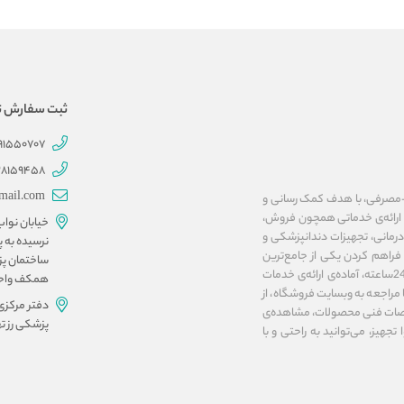
ثبت سفارش تلفنی 707
191550707
28159458
mail.com
ات پزشکی و بهداشتی-مصرفی، با هدف کمک رسانی و
ا ارائه‌ی خدماتی همچون فروش،
خیابان نوا
مانی، تجهیزات دندانپزشکی و
نرسیده به پ
فراهم کردن یکی از جامع‌ترین
ساختمان پز
پلتفرم‌های اینترنتی در زمینه‌ی تجهیزات پزشکی، فروشگاه آنلاین مداوا تجهیز، به صورت 24ساعته، آماده‌ی ارائه‌ی خدمات
همکف واحد ۱۰ و 
مراجعه به وبسایت فروشگاه، از
دفتر مرکزی
صات فنی محصولات، مشاهده‌ی
پزشکی رز تهرا
تجهیز، می‌توانید به راحتی و با