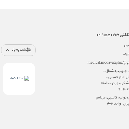
02191550
02
بازگشت به بالا
091
medical.modavatajhiz@g
ب جنوب به شمال -
ل امام خمینی -
شکی تهران - طبقه
۱۱
: نواب ، کاسبی، مجتمع
ن ، واحد ۴۰۳