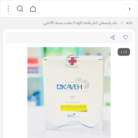
خانه
/
باند پانسمان کنار بافته کاوه 5 سانت بسته 85 تایی
1
/
2