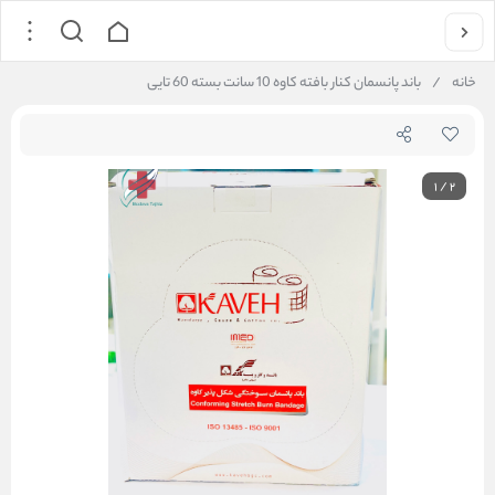
خانه
/
باند پانسمان کنار بافته کاوه 10 سانت بسته 60 تایی
1
/
2