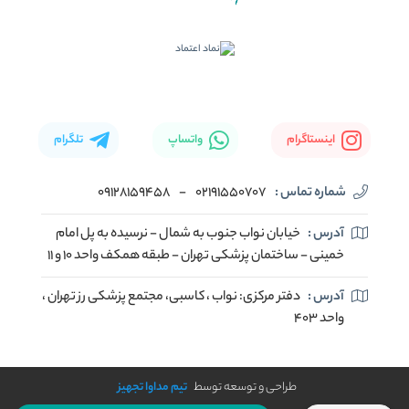
اینستاگرام
واتساپ
تلگرام
شماره تماس :
02191550707
-
09128159458
آدرس :
خیابان نواب جنوب به شمال - نرسیده به پل امام
خمینی - ساختمان پزشکی تهران - طبقه همکف واحد ۱۰ و ۱۱
آدرس :
دفتر مرکزی: نواب ، کاسبی، مجتمع پزشکی رز تهران ،
واحد ۴۰۳
طراحی و توسعه توسط
تیم مداوا تجهیز