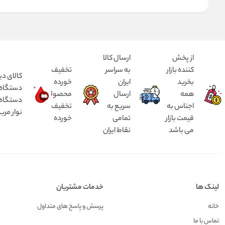
از پخش
ارسال کالا
کننده بازار
به سراسر
تخفیف
کالای دی
بخرید
ایران
خورده
همه
ارسال
محصولات
دستگاه د
اجناس به
سریع به
تخفیف
نوار مرب
قیمت بازار
تمامی
خورده
می باشد
نقاط ایران
لینک ها
خدمات مشتریان
خانه
پرسش و پاسخ های متداول
تماس با ما