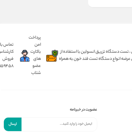
پرداخت
امن
تماس با
 انسولین بدون درد ، مختص کودک ۱ تا ۵ سال و بزرگسال از ۵ سال تا ۹۰ سال ، تست دستگاه تزریق انسولین با استفاده از
باکارت
کارشنا
 عرضه انواع دستگاه تست قند خون به همراه
های
فروش
عضو
8159458
شتاب
عضویت در خبرنامه
ارسال