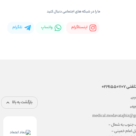
ما را در شبکه های اجتماعی دنبال کنید
اینستاگرام
واتساپ
تلگرام
02191550
02
بازگشت به بالا
091
medical.modavatajhiz@g
ب جنوب به شمال -
ل امام خمینی -