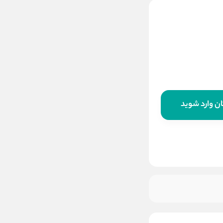
گن شکم بند رکاب پهن ساعت
شنی سایز لارج
3500000
تخفیف:
14
%
3,000,000
قیمت:
تومان
ن وارد شوید
افزودن به سبد خرید