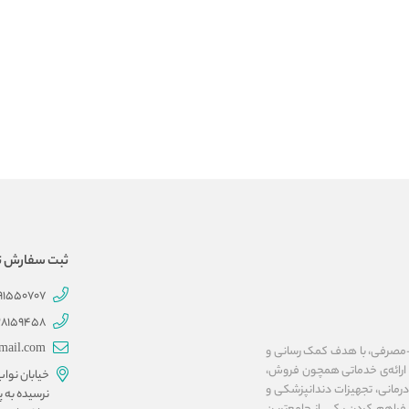
ثبت سفارش تلفنی 707
191550707
28159458
mail.com
ات پزشکی و بهداشتی-مصرفی، با هدف کمک رسانی و
ا ارائه‌ی خدماتی همچون فروش،
خیابان نوا
مانی، تجهیزات دندانپزشکی و
نرسیده به پ