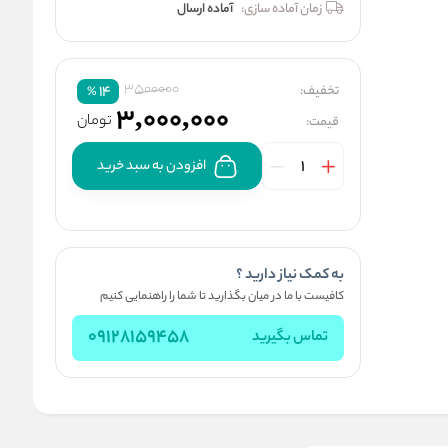
زمان آماده سازی:
آماده ارسال
3500000
تخفیف:
14
%
3,000,000
تومان
قیمت:
افزودن به سبد خرید
به کمک نیاز دارید ؟
کافیست با ما در میان بگذارید تا شما را راهنمایی کنیم
09128159458
تماس بگیرید