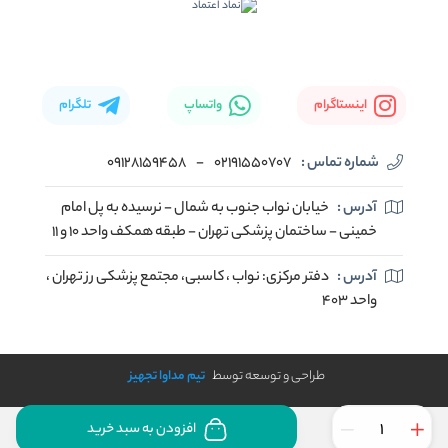
اینستاگرام
واتساپ
تلگرام
شماره تماس :
02191550707
-
09128159458
آدرس :
خیابان نواب جنوب به شمال - نرسیده به پل امام
خمینی - ساختمان پزشکی تهران - طبقه همکف واحد ۱۰ و ۱۱
آدرس :
دفتر مرکزی: نواب ، کاسبی، مجتمع پزشکی رز تهران ،
واحد ۴۰۳
طراحی و توسعه توسط
تیم مداوا تجهیز
افزودن به سبد خرید