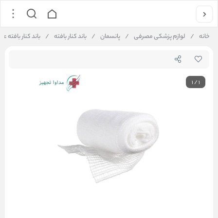
خانه
/
لوازم پزشکی مصرفی
/
پانسمان
/
باند کنار بافته
/
باند کنار بافته عرض 15 سانتی
1
/
1