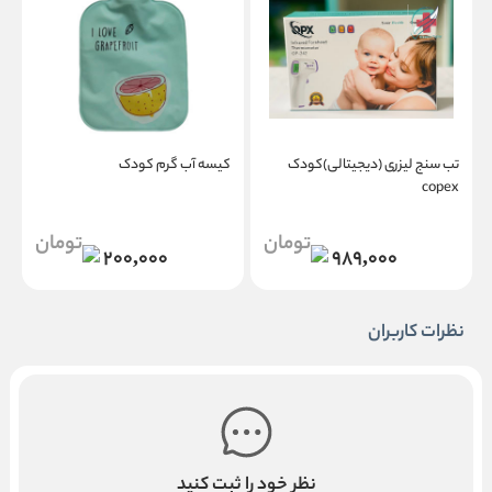
تب سنج لیزری (دیجیتالی)کودک
کیسه آب گرم کودک
copex
ع
200,000
989,000
نظرات کاربران
نظر خود را ثبت کنید