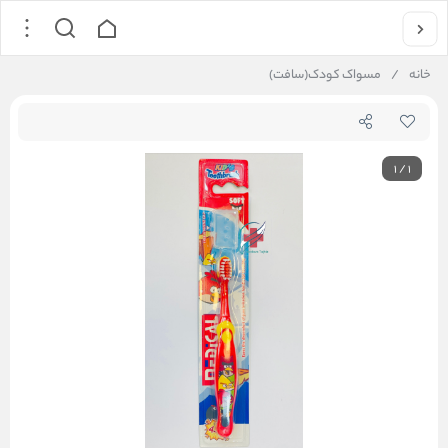
خانه
/
مسواک کودک(سافت)
1
/
1